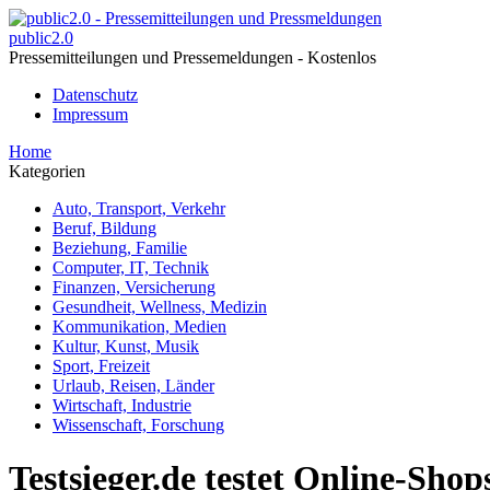
public2.0
Pressemitteilungen und Pressemeldungen - Kostenlos
Datenschutz
Impressum
Home
Kategorien
Auto, Transport, Verkehr
Beruf, Bildung
Beziehung, Familie
Computer, IT, Technik
Finanzen, Versicherung
Gesundheit, Wellness, Medizin
Kommunikation, Medien
Kultur, Kunst, Musik
Sport, Freizeit
Urlaub, Reisen, Länder
Wirtschaft, Industrie
Wissenschaft, Forschung
Testsieger.de testet Online-Shop