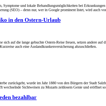
 Symptome und lokale Behandlungsmöglichkeiten bei Erkrankungen zu i
rung (SEO) – denn nur, wer in Google prominent listet, wird auch vo
ko in den Ostern-Urlaub
 sich auf die lange gebuchte Ostern-Reise freuen, setzen andere auf di
e Kurzreise auch eine Auslandkrankenversicherung abzuschließen.
rterbe zurückgeht, wurde im Jahr 1880 von den Bürgern der Stadt Salzbu
afft wechselnde Sichtweisen zu Mozarts zeitlosem Genie und eröffnet 
jeden bezahlbar