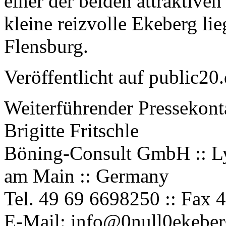
einer der beiden attraktive
kleine reizvolle Ekeberg li
Flensburg.
Veröffentlicht auf public20
Weiterführender Pressekont
Brigitte Fritschle
Böning-Consult GmbH :: Lyo
am Main :: Germany
Tel. 49 69 6698250 :: Fax 
E-Mail: info@
0null0
ekeber