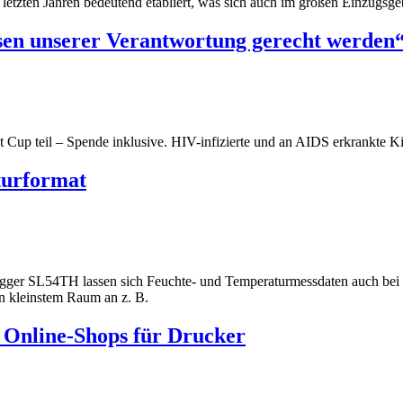
tzten Jahren bedeutend etabliert, was sich auch im großen Einzugsgebie
sen unserer Verantwortung gerecht werden
up teil – Spende inklusive. HIV-infizierte und an AIDS erkrankte Kin
turformat
ogger SL54TH lassen sich Feuchte- und Temperaturmessdaten auch bei 
en kleinstem Raum an z. B.
et Online-Shops für Drucker