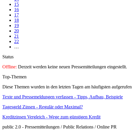
15
16
17
18
19
20
21
22
…
Status
Offline:
Derzeit werden keine neuen Pressemitteilungen eingestellt.
Top-Themen
Diese Themen wurden in den letzten Tagen am häufigsten aufgerufen
Texte und Pressemeldungen verfassen - Tipps, Aufbau, Beispiele
Tagesgeld Zinsen - Regulär oder Maximal?
Kreditzinsen Vergleich - Wege zum günstigen Kredit
public 2.0 - Pressemitteilungen / Public Relations / Online PR