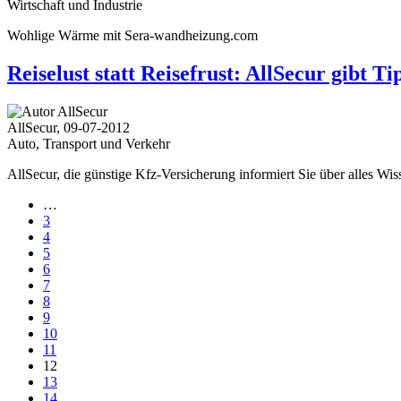
Wirtschaft und Industrie
Wohlige Wärme mit Sera-wandheizung.com
Reiselust statt Reisefrust: AllSecur gibt 
AllSecur, 09-07-2012
Auto, Transport und Verkehr
AllSecur, die günstige Kfz-Versicherung informiert Sie über alles Wis
…
3
4
5
6
7
8
9
10
11
12
13
14