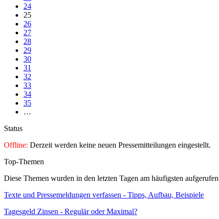
24
25
26
27
28
29
30
31
32
33
34
35
…
Status
Offline:
Derzeit werden keine neuen Pressemitteilungen eingestellt.
Top-Themen
Diese Themen wurden in den letzten Tagen am häufigsten aufgerufen
Texte und Pressemeldungen verfassen - Tipps, Aufbau, Beispiele
Tagesgeld Zinsen - Regulär oder Maximal?