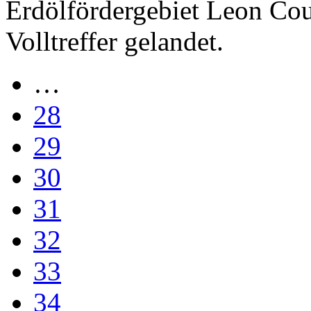
Erdölfördergebiet Leon Cou
Volltreffer gelandet.
…
28
29
30
31
32
33
34